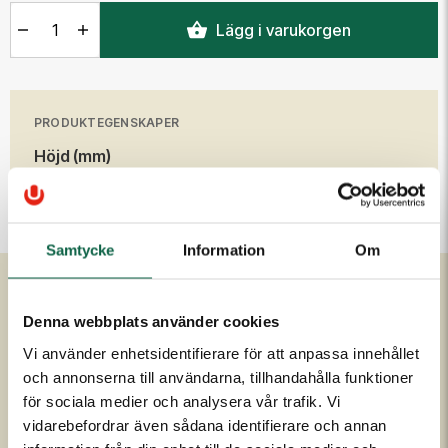
Antal
Lägg i varukorgen
PRODUKTEGENSKAPER
Höjd (mm)
30
Samtycke
Information
Om
Denna webbplats använder cookies
Om Unigraphics
Kundservice
Vi använder enhetsidentifierare för att anpassa innehållet
Om oss
Kontakta oss
och annonserna till användarna, tillhandahålla funktioner
Historia
FAQ
för sociala medier och analysera vår trafik. Vi
Medarbetare
Om UniScore
vidarebefordrar även sådana identifierare och annan