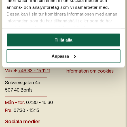
Ägare
Köpvillkor
information från din enhet till de sociala medier och
annons- och analysföretag som vi samarbetar med.
Samarbetspartners
Allmänna leveransvillkor
Dessa kan i sin tur kombinera informationen med annan
Affärside
Broschyrer och prislistor
information som du har tillhandahållit eller som de har
Kvalitet och miljö
Säkerhetsdatablad
samlat in när du har använt deras tjänster.
Code of conduct
Flaggskolan
Nya unigraphics.se
Tillåt alla
Kontakt & öppettider
Webbplatsen
Anpassa
order@unigraphics.se
Integritetspolicy
Växel:
+46 33 - 15 11 11
Information om cookies
Solvarvsgatan 4a
507 40 Borås
Mån - tor:
07:30 - 16:30
Fre:
07:30 - 15:15
Sociala medier