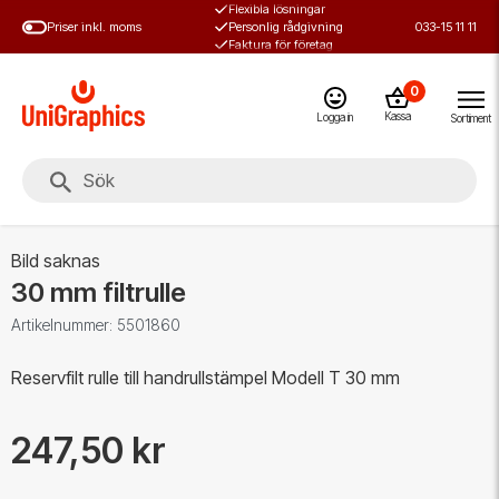
Flexibla lösningar
Hoppa
Priser inkl. moms
Personlig rådgivning
033-15 11 11
till
Faktura för företag
huvudinnehål
0
Kassa
Logga in
Sortiment
Bild saknas
30 mm filtrulle
Artikelnummer: 5501860
Reservfilt rulle till handrullstämpel Modell T 30 mm
247,50 kr