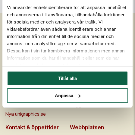
Vi använder enhetsidentifierare för att anpassa innehållet
och annonserna till användarna, tillhandahålla funktioner
för sociala medier och analysera vår trafik. Vi
vidarebefordrar även sådana identifierare och annan
Om Unigraphics
Kundservice
information från din enhet till de sociala medier och
annons- och analysföretag som vi samarbetar med.
Om oss
Kontakta oss
Dessa kan i sin tur kombinera informationen med annan
Historia
FAQ
information som du har tillhandahållit eller som de har
Medarbetare
Om UniScore
samlat in när du har använt deras tjänster.
Ägare
Köpvillkor
Tillåt alla
Samarbetspartners
Allmänna leveransvillkor
Affärside
Broschyrer och prislistor
Anpassa
Kvalitet och miljö
Säkerhetsdatablad
Code of conduct
Flaggskolan
Nya unigraphics.se
Kontakt & öppettider
Webbplatsen