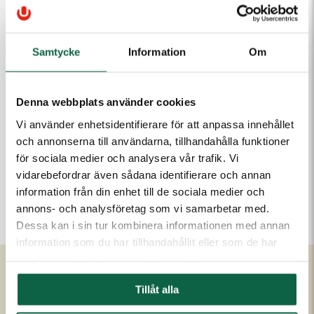
10 920,00 kr
Samtycke
Information
Om
Antal
Lägg i varukorgen
Denna webbplats använder cookies
Vi använder enhetsidentifierare för att anpassa innehållet
och annonserna till användarna, tillhandahålla funktioner
PRODUKTEGENSKAPER
för sociala medier och analysera vår trafik. Vi
vidarebefordrar även sådana identifierare och annan
Höjd (mm)
information från din enhet till de sociala medier och
30
annons- och analysföretag som vi samarbetar med.
Dessa kan i sin tur kombinera informationen med annan
information som du har tillhandahållit eller som de har
samlat in när du har använt deras tjänster.
Tillåt alla
Om Unigraphics
Kundservice