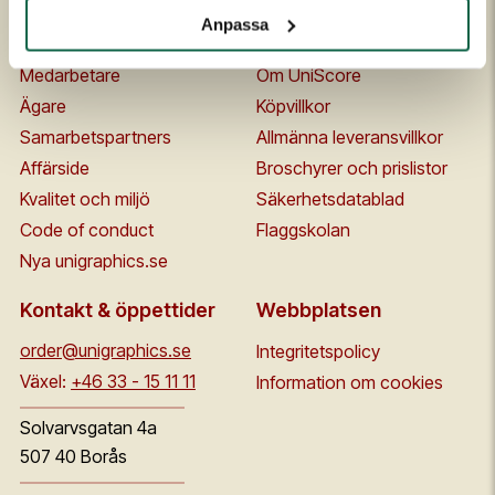
Om oss
Kontakta oss
Anpassa
Historia
FAQ
Medarbetare
Om UniScore
Ägare
Köpvillkor
Samarbetspartners
Allmänna leveransvillkor
Affärside
Broschyrer och prislistor
Kvalitet och miljö
Säkerhetsdatablad
Code of conduct
Flaggskolan
Nya unigraphics.se
Kontakt & öppettider
Webbplatsen
order@unigraphics.se
Integritetspolicy
Växel:
+46 33 - 15 11 11
Information om cookies
Solvarvsgatan 4a
507 40 Borås