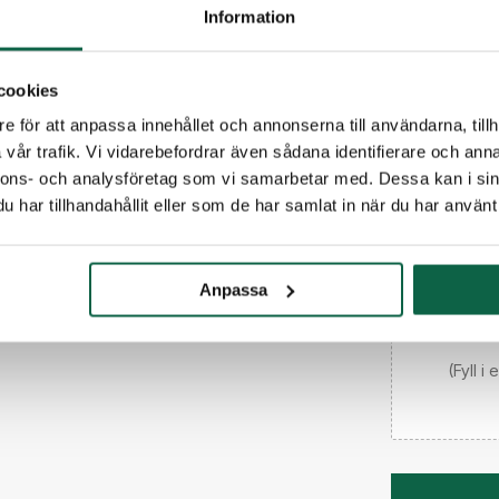
E-post
Information
cookies
Telefon
e för att anpassa innehållet och annonserna till användarna, tillh
vår trafik. Vi vidarebefordrar även sådana identifierare och anna
Meddelande til
nnons- och analysföretag som vi samarbetar med. Dessa kan i sin
har tillhandahållit eller som de har samlat in när du har använt 
Anpassa
(Fyll i