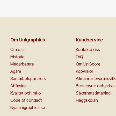
Om Unigraphics
Kundservice
Om oss
Kontakta oss
Historia
FAQ
Medarbetare
Om UniScore
Ägare
Köpvillkor
Samarbetspartners
Allmänna leveransvillk
Affärside
Broschyrer och prislis
Kvalitet och miljö
Säkerhetsdatablad
Code of conduct
Flaggskolan
Nya unigraphics.se