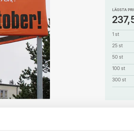
LÄGSTA PRI
237,
1 st
25 st
50 st
100 st
300 st
Produkten är
vi dig.