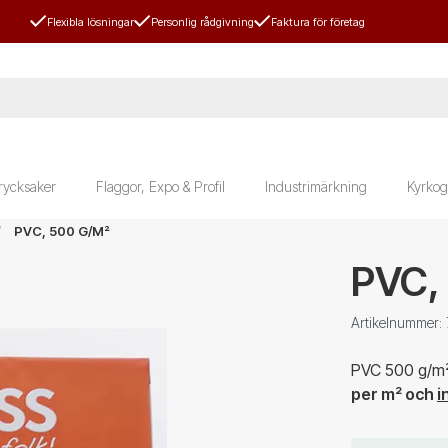
Flexibla lösningar
Personlig rådgivning
Faktura för företag
rycksaker
Flaggor, Expo & Profil
Industrimärkning
Kyrkog
PVC, 500 G/m²
PVC,
Artikelnummer
PVC 500 g/m² 
per m² och
i