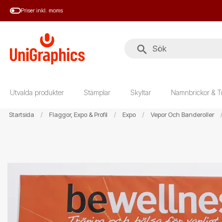
Hoppa
Priser inkl. moms
till
huvudinnehål
Utvalda produkter
Stämplar
Skyltar
Namnbrickor & T
Startsida
Flaggor, Expo & Profil
Expo
Vepor Och Banderoller