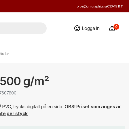
order@unigraphics.se
033-15 11 11
0
Logga in
årdar
 500 g/m²
: 7607600
PVC, trycks digitalt på en sida.
OBS! Priset som anges är
nte per styck