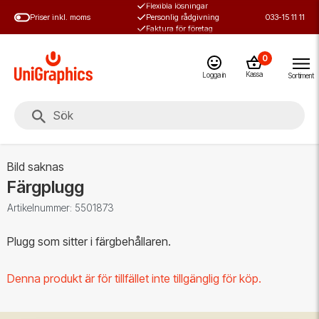
Flexibla lösningar
Hoppa
Priser inkl. moms
Personlig rådgivning
033-15 11 11
till
Faktura för företag
huvudinnehål
0
Kassa
Logga in
Sortiment
Bild saknas
Färgplugg
Artikelnummer: 5501873
Plugg som sitter i färgbehållaren.
Denna produkt är för tillfället inte tillgänglig för köp.