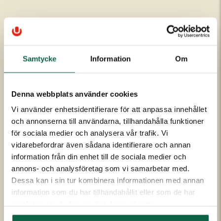
Om Unigraphics
Kundservice
Om oss
Kontakta oss
Samtycke
Information
Om
Historia
FAQ
Medarbetare
Om UniScore
Ägare
Köpvillkor
Denna webbplats använder cookies
Samarbetspartners
Allmänna leveransvillkor
Vi använder enhetsidentifierare för att anpassa innehållet
Affärside
Broschyrer och prislistor
och annonserna till användarna, tillhandahålla funktioner
Kvalitet och miljö
Säkerhetsdatablad
för sociala medier och analysera vår trafik. Vi
vidarebefordrar även sådana identifierare och annan
Code of conduct
Flaggskolan
information från din enhet till de sociala medier och
Nya unigraphics.se
annons- och analysföretag som vi samarbetar med.
Dessa kan i sin tur kombinera informationen med annan
Kontakt & öppettider
Webbplatsen
information som du har tillhandahållit eller som de har
order@unigraphics.se
Integritetspolicy
samlat in när du har använt deras tjänster.
Växel:
+46 33 - 15 11 11
Information om cookies