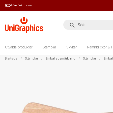
Hoppa
Priser inkl. moms
till
huvudinnehål
Utvalda produkter
Stämplar
Skyltar
Namnbrickor & T
Startsida
Stämplar
Emballagemärkning
Stämplar
Embal