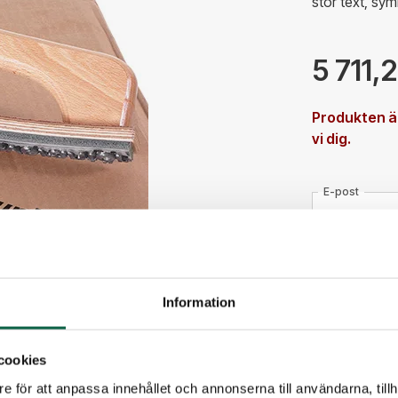
stor text, sy
5 711,
Produkten är
vi dig.
E-post
Telefon
Information
Meddelande til
cookies
e för att anpassa innehållet och annonserna till användarna, tillh