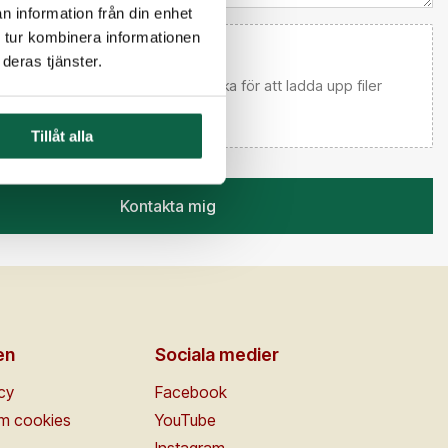
n information från din enhet
 tur kombinera informationen
deras tjänster.
 email först) Dra och släpp eller klicka för att ladda upp filer
Tillåt alla
Kontakta mig
en
Sociala medier
icy
Facebook
om cookies
YouTube