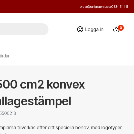
order@unigraphics.se
033-15 11 11
0
Logga in
årdar
500 cm2 konvex
llagestämpel
 5500218
plarna tillverkas efter ditt speciella behov, med logotyper,