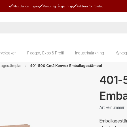
Flexibla lösningar
Personlig rådgivning
Faktura för företag
rycksaker
Flaggor, Expo & Profil
Industrimärkning
Kyrkog
lagestämplar
401-500 Cm2 Konvex Emballagestämpel
401-
Emba
Artikelnummer:
Emballagestäm