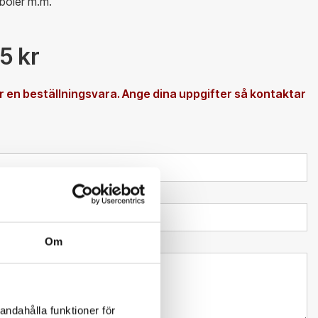
mboler m.m.
25 kr
 en beställningsvara. Ange dina uppgifter så kontaktar
Om
l kundtjänst
andahålla funktioner för