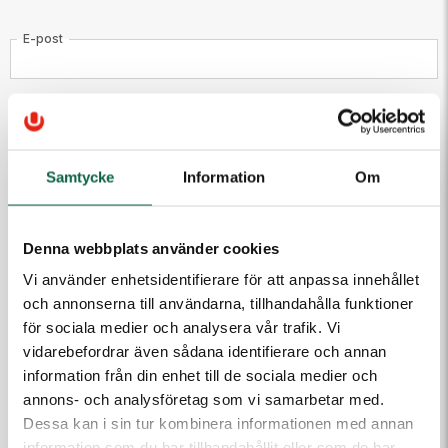
E-post
Telefon
Samtycke
Information
Om
Meddelande till kundtjänst
Denna webbplats använder cookies
Vi använder enhetsidentifierare för att anpassa innehållet
och annonserna till användarna, tillhandahålla funktioner
för sociala medier och analysera vår trafik. Vi
vidarebefordrar även sådana identifierare och annan
(Fyll i email först) Dra och släpp eller klicka för att ladda
information från din enhet till de sociala medier och
upp filer
annons- och analysföretag som vi samarbetar med.
Dessa kan i sin tur kombinera informationen med annan
information som du har tillhandahållit eller som de har