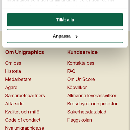
samlat in när du har använt deras tjänster.
Kontakta mig
Tillåt alla
Anpassa
Om Unigraphics
Kundservice
Om oss
Kontakta oss
Historia
FAQ
Medarbetare
Om UniScore
Ägare
Köpvillkor
Samarbetspartners
Allmänna leveransvillkor
Affärside
Broschyrer och prislistor
Kvalitet och miljö
Säkerhetsdatablad
Code of conduct
Flaggskolan
Nya unigraphics.se