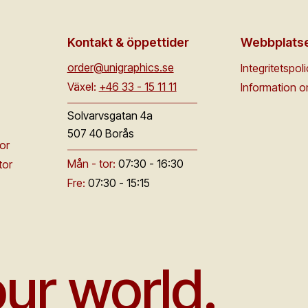
Kontakt & öppettider
Webbplats
order@unigraphics.se
Integritetspol
Växel:
+46 33 - 15 11 11
Information 
Solvarvsgatan 4a
507 40 Borås
or
Mån - tor:
07:30 - 16:30
tor
Fre:
07:30 - 15:15
ur world.