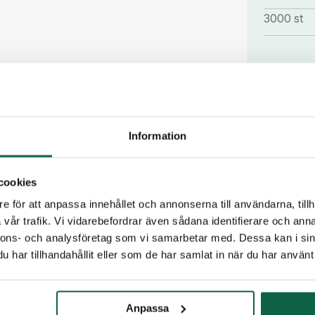
3000 st
PRODUKTE
Bredd (m
Information
19
cookies
Produkten är
e för att anpassa innehållet och annonserna till användarna, tillh
vi dig.
vår trafik. Vi vidarebefordrar även sådana identifierare och anna
nnons- och analysföretag som vi samarbetar med. Dessa kan i sin
har tillhandahållit eller som de har samlat in när du har använt 
E-post
Anpassa
Telefon