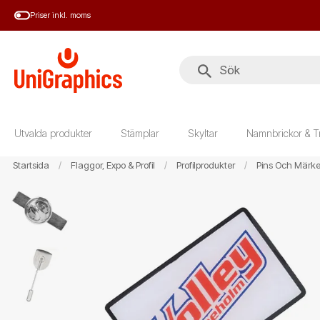
Hoppa
Priser inkl. moms
till
huvudinnehål
Utvalda produkter
Stämplar
Skyltar
Namnbrickor & T
Startsida
Flaggor, Expo & Profil
Profilprodukter
Pins Och Märk