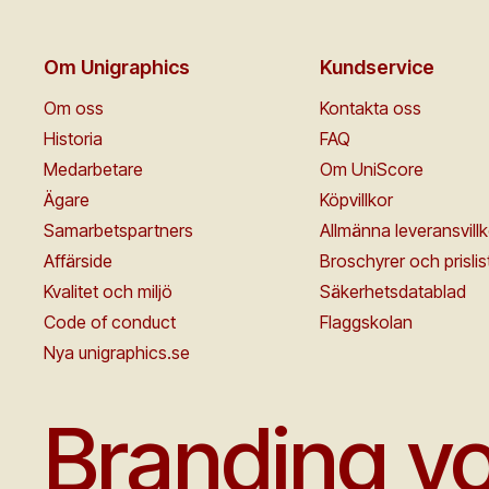
Om Unigraphics
Kundservice
Om oss
Kontakta oss
Historia
FAQ
Medarbetare
Om UniScore
Ägare
Köpvillkor
Samarbetspartners
Allmänna leveransvillk
Affärside
Broschyrer och prislis
Kvalitet och miljö
Säkerhetsdatablad
Code of conduct
Flaggskolan
Nya unigraphics.se
Branding yo