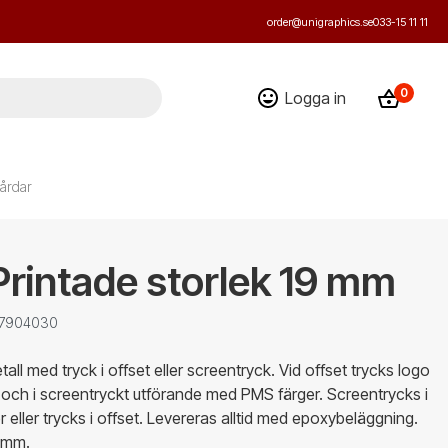
order@unigraphics.se
033-15 11 11
0
Logga in
årdar
Printade storlek 19 mm
: 7904030
etall med tryck i offset eller screentryck. Vid offset trycks logo
k och i screentryckt utförande med PMS färger. Screentrycks i
ger eller trycks i offset. Levereras alltid med epoxybeläggning.
8 mm.