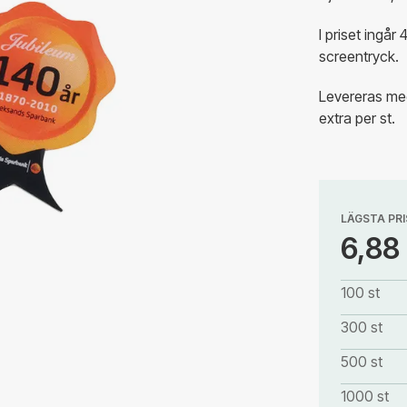
I priset ingår
screentryck.
Levereras med
extra per st.
LÄGSTA PRI
6,88
100 st
300 st
500 st
1000 st