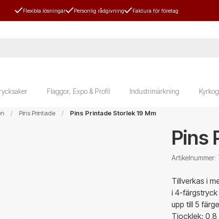
Flexibla lösningar
Personlig rådgivning
Faktura för företag
rycksaker
Flaggor, Expo & Profil
Industrimärkning
Kyrkog
en
Pins Printade
Pins Printade Storlek 19 Mm
Pins 
Artikelnummer
Tillverkas i m
i 4-färgstryc
upp till 5 fär
Tjocklek: 0,