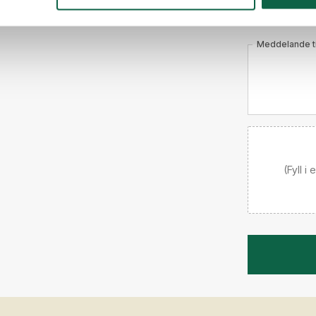
Meddelande til
(Fyll i