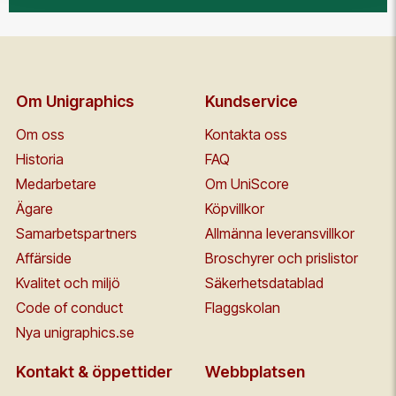
Om Unigraphics
Kundservice
Om oss
Kontakta oss
Historia
FAQ
Medarbetare
Om UniScore
Ägare
Köpvillkor
Samarbetspartners
Allmänna leveransvillkor
Affärside
Broschyrer och prislistor
Kvalitet och miljö
Säkerhetsdatablad
Code of conduct
Flaggskolan
Nya unigraphics.se
Kontakt & öppettider
Webbplatsen