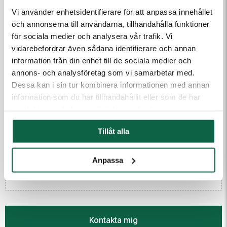
Vi använder enhetsidentifierare för att anpassa innehållet
1000 st
18,75 kr/st
Telefon
och annonserna till användarna, tillhandahålla funktioner
för sociala medier och analysera vår trafik. Vi
vidarebefordrar även sådana identifierare och annan
Meddelande till kundtjänst
information från din enhet till de sociala medier och
annons- och analysföretag som vi samarbetar med.
Dessa kan i sin tur kombinera informationen med annan
information som du har tillhandahållit eller som de har
samlat in när du har använt deras tjänster.
Tillåt alla
(Fyll i email först) Dra och släpp eller klicka för att ladda
upp filer
Anpassa
Kontakta mig