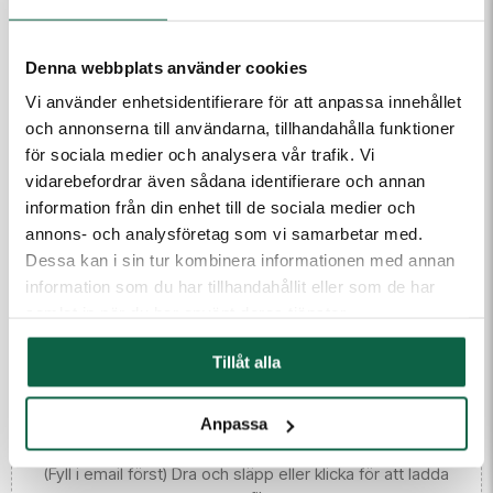
Produkten är en beställningsvara. Ange dina uppgifter
så kontaktar vi dig.
Denna webbplats använder cookies
Vi använder enhetsidentifierare för att anpassa innehållet
E-post
och annonserna till användarna, tillhandahålla funktioner
för sociala medier och analysera vår trafik. Vi
vidarebefordrar även sådana identifierare och annan
Telefon
information från din enhet till de sociala medier och
annons- och analysföretag som vi samarbetar med.
Dessa kan i sin tur kombinera informationen med annan
Meddelande till kundtjänst
information som du har tillhandahållit eller som de har
samlat in när du har använt deras tjänster.
Tillåt alla
Anpassa
(Fyll i email först) Dra och släpp eller klicka för att ladda