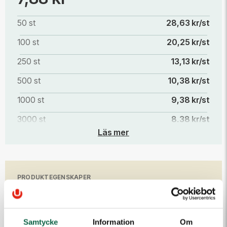
50 st
28,63 kr/st
100 st
20,25 kr/st
250 st
13,13 kr/st
500 st
10,38 kr/st
1000 st
9,38 kr/st
3000 st
8,38 kr/st
Läs mer
5000 st
7,88 kr/st
PRODUKTEGENSKAPER
Höjd (mm)
Bredd (mm)
148
105
Samtycke
Information
Om