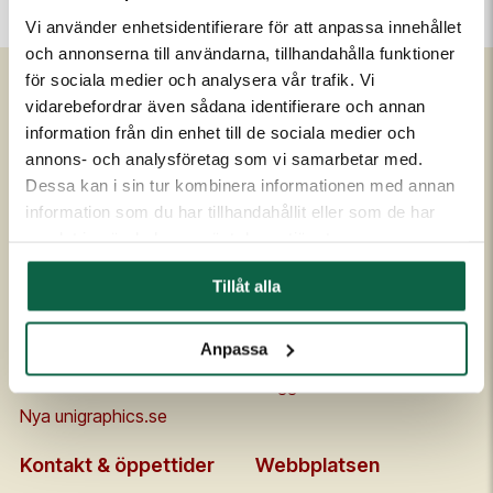
Vi använder enhetsidentifierare för att anpassa innehållet
och annonserna till användarna, tillhandahålla funktioner
för sociala medier och analysera vår trafik. Vi
vidarebefordrar även sådana identifierare och annan
Om Unigraphics
Kundservice
information från din enhet till de sociala medier och
annons- och analysföretag som vi samarbetar med.
Om oss
Kontakta oss
Dessa kan i sin tur kombinera informationen med annan
Historia
FAQ
information som du har tillhandahållit eller som de har
Medarbetare
Om UniScore
samlat in när du har använt deras tjänster.
Ägare
Köpvillkor
Tillåt alla
Samarbetspartners
Allmänna leveransvillkor
Affärside
Broschyrer och prislistor
Anpassa
Kvalitet och miljö
Säkerhetsdatablad
Code of conduct
Flaggskolan
Nya unigraphics.se
Kontakt & öppettider
Webbplatsen